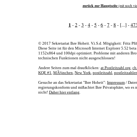
zurück zur Hauptseite
(mit noch vi
1
-
2
-
3
-
4
-
5
-
6
-
7
-
8
- [...] -
47
© 2017 Sekretariat Ihre Hoheit. V.i.S.d. Mögigkeit: Fritz Pfi
Diese Seite ist für den Microsoft Internet Explorer 5.52 bet
1152x864 und 100dpi optimiert. Probleme mit anderen Bro
technischen Funktionen nicht ausgeschlossen!
Andere Seiten zum mal draufklicken:
at.Postleitzahl.org
,
ch
KQE #1
,
MÃ¼nchen
,
New York
,
postleitzahl
,
postleitzahle
Gesuche an das Sekretariat "Ihre Hoheit":
Impressum
/ Daten
regierungskonform und mißachtet Ihre Privatsphäre, wo es nu
nicht!
Daher hier entlang
.