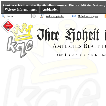
Cookies erleichtern die Bereitstellung unserer Dienste. Mit der Nutzung
Weitere Informationen
Ausblenden
Weiterempfehlen
Hoheit was sagen
Seite:
1
-
2
-
3
-
4
-
5
-
6
-
7
-
8
- [...] -
473