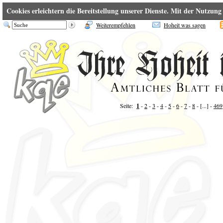
Cookies erleichtern die Bereitstellung unserer Dienste. Mit der Nutzun
Weiterempfehlen
Hoheit was sagen
Seite:
1
-
2
-
3
-
4
-
5
-
6
-
7
-
8
- [...] -
469