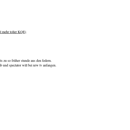
el mehr toller KQE)
ts zu so früher stunde aus den federn.
 und spectator will bei nrw tv anfangen.