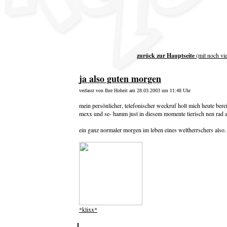
zurück zur Hauptseite
(mit noch vi
ja also guten morgen
verfasst von Ihre Hoheit am 28.03.2003 um 11:48 Uhr
mein persönlicher, telefonischer weckruf holt mich heute berei
mexx und se- hamm just in diesem momente tierisch nen rad ab
ein ganz normaler morgen im leben eines weltherrschers also.
*klixx*