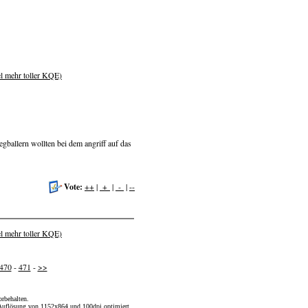
el mehr toller KQE)
gballern wollten bei dem angriff auf das
Vote:
++
|
+
|
-
|
--
el mehr toller KQE)
470
-
471
-
>>
orbehalten.
er Auflösung von 1152x864 und 100dpi optimiert.