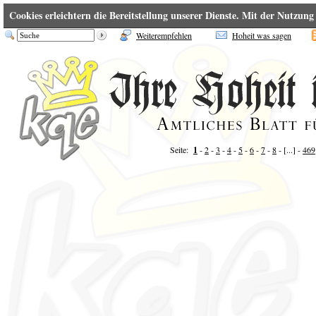
Cookies erleichtern die Bereitstellung unserer Dienste. Mit der Nutzun
Weiterempfehlen
Hoheit was sagen
Seite:
1
-
2
-
3
-
4
-
5
-
6
-
7
-
8
- [...] -
469