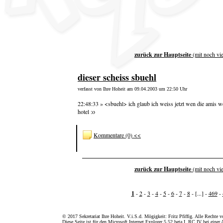
zurück zur Hauptseite
(mit noch vi
dieser scheiss sbuehl
verfasst von Ihre Hoheit am 09.04.2003 um 22:50 Uhr
22:48:33 » <sbuehl> ich glaub ich weiss jetzt wen die amis we
hotel :o
Kommentare (0) <<
zurück zur Hauptseite
(mit noch vi
1
-
2
-
3
-
4
-
5
-
6
-
7
-
8
- [...] -
469
-
© 2017 Sekretariat Ihre Hoheit. V.i.S.d. Mögigkeit: Fritz Pfiffig. Alle Rechte v
Diese Seite ist für den Microsoft Internet Explorer 5.52 beta I, RC IV bei ein