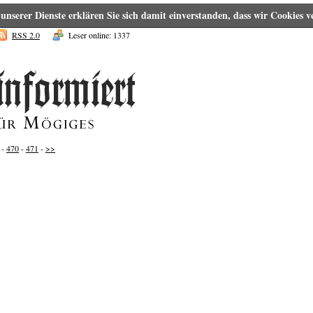
g unserer Dienste erklären Sie sich damit einverstanden, dass wir Cookies
RSS 2.0
Leser online: 1337
-
470
-
471
-
>>