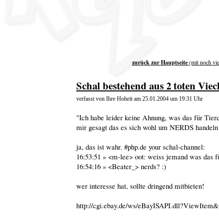
zurück zur Hauptseite
(mit noch vi
Schal bestehend aus 2 toten Vie
verfasst von Ihre Hoheit am 25.01.2004 um 19:31 Uhr
"Ich habe leider keine Ahnung, was das für Tier
mir gesagt das es sich wohl um NERDS handeln 
ja, das ist wahr. #php.de your schal-channel:
16:53:51 » <m-lee> oot: weiss jemand was das fü
16:54:16 » <Beater_> nerds? :)
wer interesse hat, sollte dringend mitbieten!
http://cgi.ebay.de/ws/eBayISAPI.dll?ViewItem