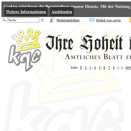
Cookies erleichtern die Bereitstellung unserer Dienste. Mit der Nutzung
Weitere Informationen
Ausblenden
Weiterempfehlen
Hoheit was sagen
Seite:
1
-
2
-
3
-
4
-
5
-
6
-
7
-
8
- [...] -
469