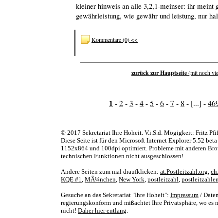
kleiner hinweis an alle 3,2,1-meinser: ihr meint 
gewährleistung, wie gewähr und leistung, nur hal
Kommentare (0) <<
zurück zur Hauptseite
(mit noch vi
1
-
2
-
3
-
4
-
5
-
6
-
7
-
8
- [...] -
46
© 2017 Sekretariat Ihre Hoheit. V.i.S.d. Mögigkeit: Fritz Pfi
Diese Seite ist für den Microsoft Internet Explorer 5.52 bet
1152x864 und 100dpi optimiert. Probleme mit anderen Bro
technischen Funktionen nicht ausgeschlossen!
Andere Seiten zum mal draufklicken:
at.Postleitzahl.org
,
ch
KQE #1
,
MÃ¼nchen
,
New York
,
postleitzahl
,
postleitzahle
Gesuche an das Sekretariat "Ihre Hoheit":
Impressum
/ Daten
regierungskonform und mißachtet Ihre Privatsphäre, wo es nu
nicht!
Daher hier entlang
.