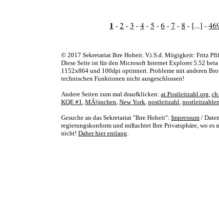
1
-
2
-
3
-
4
-
5
-
6
-
7
-
8
- [...] -
46
© 2017 Sekretariat Ihre Hoheit. V.i.S.d. Mögigkeit: Fritz Pfi
Diese Seite ist für den Microsoft Internet Explorer 5.52 bet
1152x864 und 100dpi optimiert. Probleme mit anderen Bro
technischen Funktionen nicht ausgeschlossen!
Andere Seiten zum mal draufklicken:
at.Postleitzahl.org
,
ch
KQE #1
,
MÃ¼nchen
,
New York
,
postleitzahl
,
postleitzahle
Gesuche an das Sekretariat "Ihre Hoheit":
Impressum
/ Daten
regierungskonform und mißachtet Ihre Privatsphäre, wo es nu
nicht!
Daher hier entlang
.