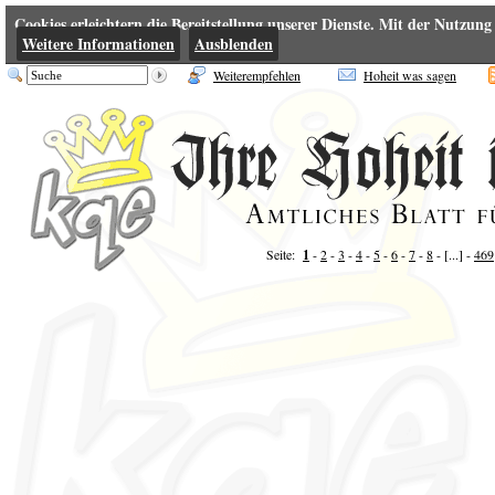
Cookies erleichtern die Bereitstellung unserer Dienste. Mit der Nutzung
Weitere Informationen
Ausblenden
Weiterempfehlen
Hoheit was sagen
Seite:
1
-
2
-
3
-
4
-
5
-
6
-
7
-
8
- [...] -
469